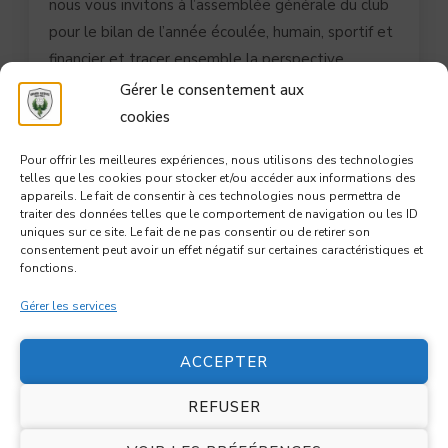
nous vous invitons à l’assemblée générale du club
pour le bilan de l’année écoulée, humain, sportif et
financier et tracer ensemble la perspective …
Gérer le consentement aux
cookies
Lire plus
Pour offrir les meilleures expériences, nous utilisons des technologies
telles que les cookies pour stocker et/ou accéder aux informations des
appareils. Le fait de consentir à ces technologies nous permettra de
traiter des données telles que le comportement de navigation ou les ID
voir plus
uniques sur ce site. Le fait de ne pas consentir ou de retirer son
consentement peut avoir un effet négatif sur certaines caractéristiques et
fonctions.
Gérer les services
ACCEPTER
REFUSER
© Copyright 2026
Entente Castries Volley-Ball
. Tous droits
réservés.