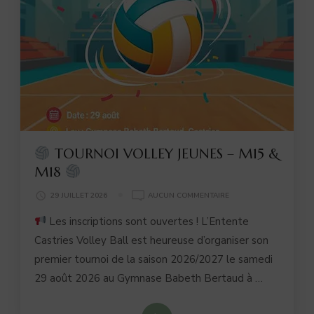
TOURNOI VOLLEY JEUNES – M15 &
M18
29 JUILLET 2026
AUCUN COMMENTAIRE
TOURNOI
Les inscriptions sont ouvertes ! L’Entente
VOLLEY
JEUNES
Castries Volley Ball est heureuse d’organiser son
–
premier tournoi de la saison 2026/2027 le samedi
M15
&
29 août 2026 au Gymnase Babeth Bertaud à …
M18