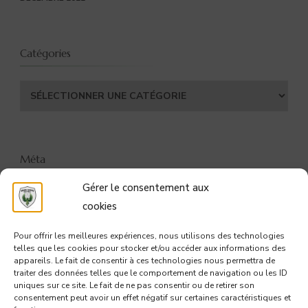
Catégories
Catégories
Méta
Gérer le consentement aux
CONNEXION
cookies
FLUX DES PUBLICATIONS
Pour offrir les meilleures expériences, nous utilisons des technologies
telles que les cookies pour stocker et/ou accéder aux informations des
FLUX DES COMMENTAIRES
appareils. Le fait de consentir à ces technologies nous permettra de
traiter des données telles que le comportement de navigation ou les ID
uniques sur ce site. Le fait de ne pas consentir ou de retirer son
SITE DE WORDPRESS-FR
consentement peut avoir un effet négatif sur certaines caractéristiques et