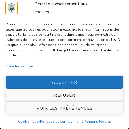
Gérer le consentement aux
CONNEXION
cookies
FLUX DES PUBLICATIONS
Pour offrir les meilleures expériences, nous utilisons des technologies
telles que les cookies pour stocker et/ou accéder aux informations des
FLUX DES COMMENTAIRES
appareils. Le fait de consentir à ces technologies nous permettra de
traiter des données telles que le comportement de navigation ou les ID
uniques sur ce site. Le fait de ne pas consentir ou de retirer son
SITE DE WORDPRESS-FR
consentement peut avoir un effet négatif sur certaines caractéristiques et
fonctions.
Gérer les services
ACCEPTER
REFUSER
© Copyright 2026
Entente Castries Volley-Ball
. Tous droits
réservés.
VOIR LES PRÉFÉRENCES
Blossom Spa | Développé par
Blossom Themes
.Propulsé par
WordPress
.
Politique de confidentialité
Cookie Policy
Politique de confidentialité
Mentions légales