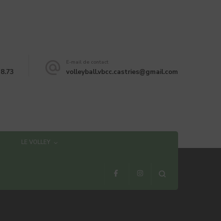
E-mail de contact
38.73
volleyball.vbcc.castries@gmail.com
LE VOLLEY