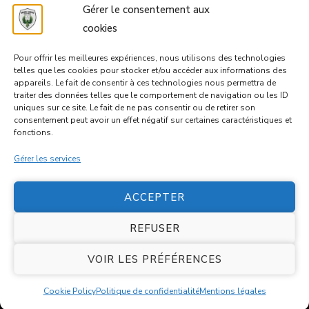
Gérer le consentement aux
CONNEXION
cookies
FLUX DES PUBLICATIONS
Pour offrir les meilleures expériences, nous utilisons des technologies
telles que les cookies pour stocker et/ou accéder aux informations des
FLUX DES COMMENTAIRES
appareils. Le fait de consentir à ces technologies nous permettra de
traiter des données telles que le comportement de navigation ou les ID
uniques sur ce site. Le fait de ne pas consentir ou de retirer son
SITE DE WORDPRESS-FR
consentement peut avoir un effet négatif sur certaines caractéristiques et
fonctions.
Gérer les services
ACCEPTER
REFUSER
© Copyright 2026
Entente Castries Volley-Ball
. Tous droits
réservés.
VOIR LES PRÉFÉRENCES
Blossom Spa | Développé par
Blossom Themes
.Propulsé par
WordPress
.
Politique de confidentialité
Cookie Policy
Politique de confidentialité
Mentions légales