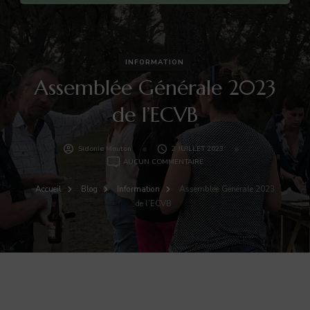
INFORMATION
Assemblée Générale 2023
de l’ECVB
Sidonie Mouton
2 JUILLET 2023
ASSEMBLÉE
AUCUN COMMENTAIRE
GÉNÉRALE
2023
Accueil
Blog
Information
Assemblée Générale 2023
DE
de l’ECVB
L’ECVB