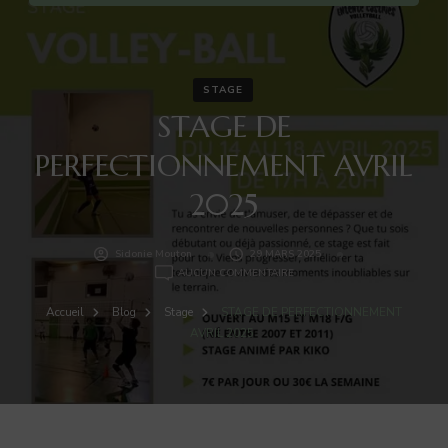
STAGE
STAGE DE
PERFECTIONNEMENT AVRIL
2025
Sidonie Mouton
29 MARS 2025
STAGE
AUCUN COMMENTAIRE
DE
PERFECTIONNEMENT
Accueil
Blog
Stage
STAGE DE PERFECTIONNEMENT
AVRIL
AVRIL 2025
2025