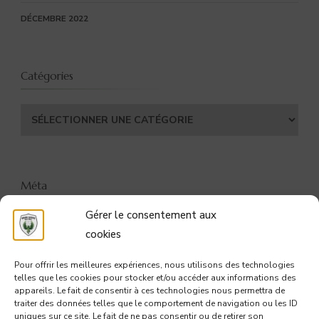
DÉCEMBRE 2022
Catégories
Catégories
Méta
Gérer le consentement aux
CONNEXION
cookies
FLUX DES PUBLICATIONS
Pour offrir les meilleures expériences, nous utilisons des technologies
telles que les cookies pour stocker et/ou accéder aux informations des
FLUX DES COMMENTAIRES
appareils. Le fait de consentir à ces technologies nous permettra de
traiter des données telles que le comportement de navigation ou les ID
uniques sur ce site. Le fait de ne pas consentir ou de retirer son