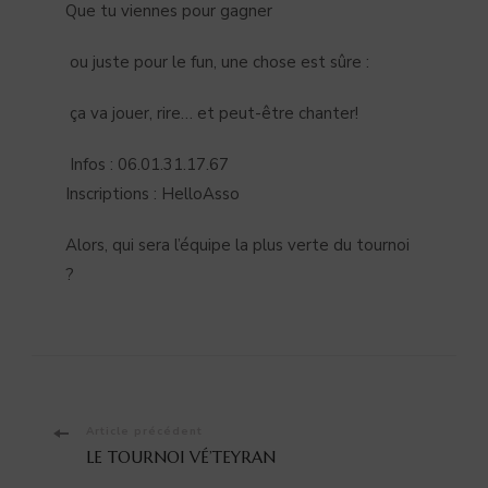
Que tu viennes pour gagner
ou juste pour le fun, une chose est sûre :
ça va jouer, rire… et peut-être chanter!
Infos : 06.01.31.17.67
Inscriptions : HelloAsso
Alors, qui sera l’équipe la plus verte du tournoi
?
Navigation
Article précédent
LE TOURNOI VÉ’TEYRAN