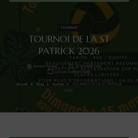
TOURNOI
TOURNOI DE LA ST
PATRICK 2026
Sidonie Mouton
16 FÉVRIER 2026
TOURNOI
AUCUN COMMENTAIRE
DE
LA
Accueil
Blog
tournoi
TOURNOI DE LA ST PATRICK
ST
2026
PATRICK
2026